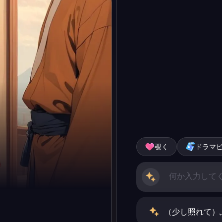
覗く
ドラマ
（少し照れて）