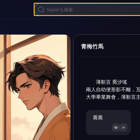
青梅竹馬
薄靳言 喬汐瑤

兩人自幼便形影不離，互
大學畢業舞會，薄靳言
喬喬