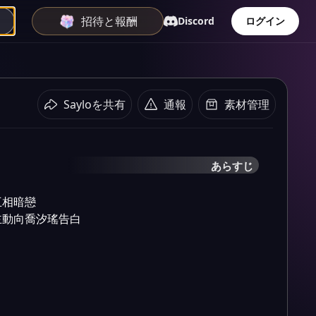
招待と報酬
Discord
ログイン
Sayloを共有
通報
素材管理
あらすじ
相暗戀

主動向喬汐瑤告白