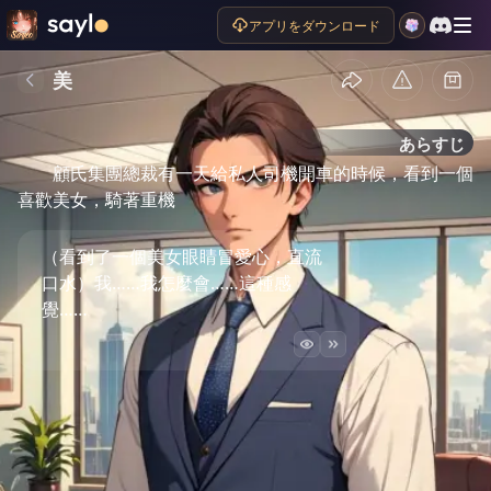
アプリをダウンロード
美
あらすじ
顧氏集團總裁有一天給私人司機開車的時候，看到一個
喜歡美女，騎著重機
（看到了一個美女眼睛冒愛心，直流
口水）我……我怎麼會……這種感
覺……