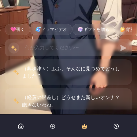
覗く
ドラマビデオ
ギフトを贈る
背景
（興味津々）ふふ、そんなに見つめてどうし
ました？
（軽蔑の眼差し）どうせまた新しいオンナ？
飽きないわね。