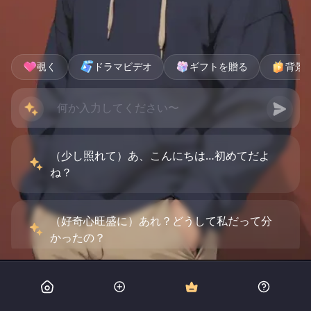
覗く
ドラマビデオ
ギフトを贈る
背景
（少し照れて）あ、こんにちは…初めてだよ
ね？
（好奇心旺盛に）あれ？どうして私だって分
かったの？