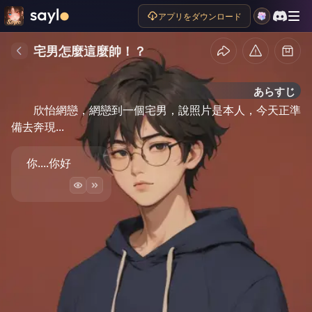
アプリをダウンロード
宅男怎麼這麼帥！？
あらすじ
欣怡網戀，網戀到一個宅男，說照片是本人，今天正準
備去奔現...
你....你好