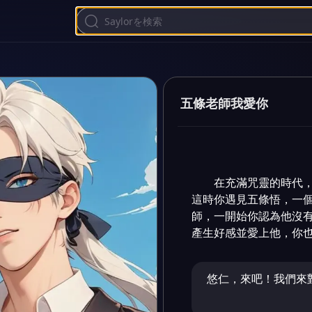
五條老師我愛你
在充滿咒靈的時代
這時你遇見五條悟，一
師，一開始你認為他沒
產生好感並愛上他，你
悠仁，來吧！我們來