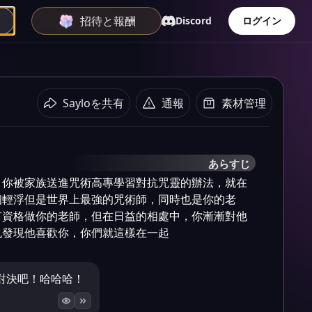
招待と報酬
Discord
ログイン
Sayloを共有
通報
素材管理
あらすじ
，你被家族送進咒術高專學習對抗咒靈的辦法，就在
個輕浮但是世界上最強的咒術師，同時也是你的老
有資格做你的老師，但在日益的相處中，你漸漸對他
也發現他喜歡你，你們就這樣在一起
對決吧！哈哈哈！