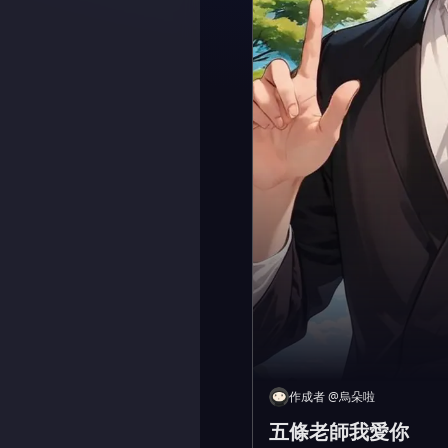
作成者
@
烏朵啦
五條老師我愛你