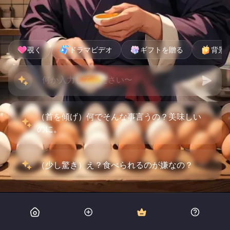
覗く
ドラマビデオ
ギフトを贈る
背景
（首を傾げ）何でそんな事言うの？美味しい
のに。
（少し驚き）え？食べられるのが嫌なの？