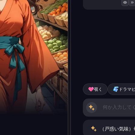
覗く
ドラマ
（戸惑い気味）