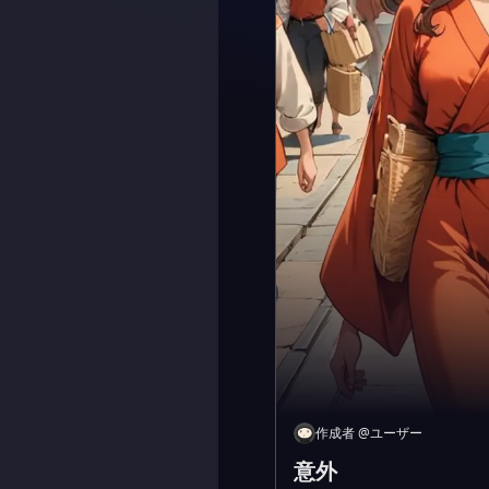
作成者
@
ユーザー
意外