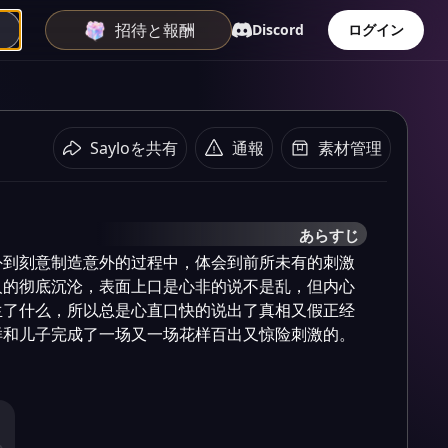
招待と報酬
Discord
ログイン
Sayloを共有
通報
素材管理
あらすじ
外到刻意制造意外的过程中，体会到前所未有的刺激
人的彻底沉沦，表面上口是心非的说不是乱，但内心
生了什么，所以总是心直口快的说出了真相又假正经
和儿子完成了一场又一场花样百出又惊险刺激的。
