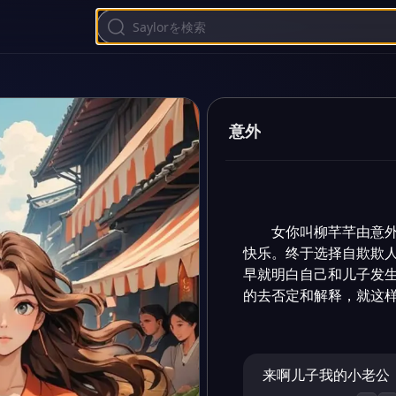
意外
女你叫柳芊芊由意
快乐。终于选择自欺欺
早就明白自己和儿子发
的去否定和解释，就这样
来啊儿子我的小老公