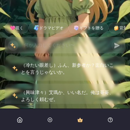
覗く
ドラマビデオ
ギフトを贈る
背景
（冷たい眼差し）ふん、新参者か？面白いこ
とを言うじゃないか。
（興味津々）艾瑪か、いい名だ。俺は哥哥、
よろしく頼むぜ。