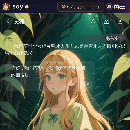
アプリをダウンロード
灵魂
あらすじ
我是艾玛少女但灵魂死去哥哥总是穿着死去衣服刚认识
男生透视隐形
你好，我叫艾瑪，似乎我們是新認識
的朋友呢。