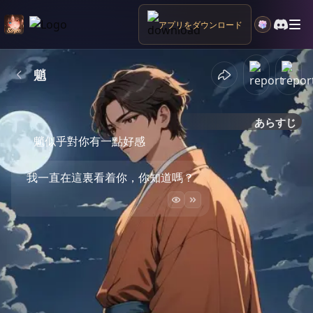
アプリをダウンロード
魈
あらすじ
魈似乎對你有一點好感
我一直在這裏看着你，你知道嗎？