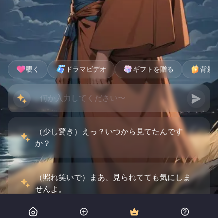
覗く
ドラマビデオ
ギフトを贈る
背景
（少し驚き）えっ？いつから見てたんです
か？
（照れ笑いで）まあ、見られてても気にしま
せんよ。