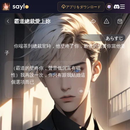
アプリをダウンロード
霸道總裁愛上妳
あらすじ
你端茶到總裁室時，他壁咚了你，霸道的想要你當他妻
子
（霸道的壁咚你，聲音低沉富有磁
性）我再說一次，你只有跟我結婚這
個選項而已