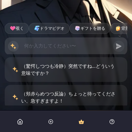
覗く
ドラマビデオ
ギフトを贈る
背景
（驚愕しつつも冷静）突然ですね…どういう
意味ですか？
（頬赤らめつつ反論）ちょっと待ってくださ
い、急すぎますよ！