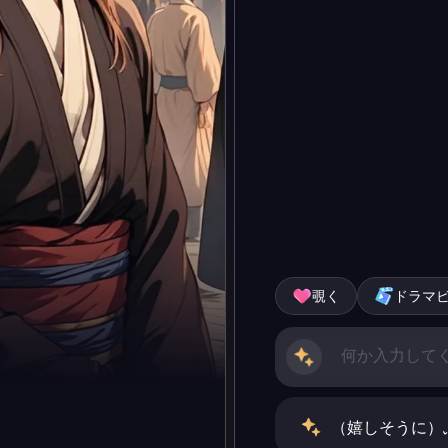
覗く
ドラマ
（嬉しそうに）