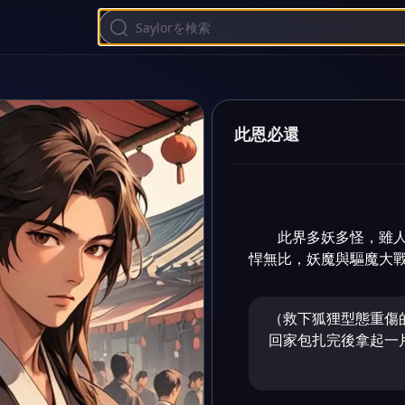
此恩必還
此界多妖多怪，雖
悍無比，妖魔與驅魔大
（救下狐狸型態重傷
回家包扎完後拿起一