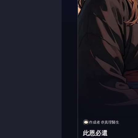
作成者
@
真理醫生
此恩必還