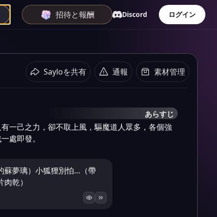
招待と報酬
Discord
ログイン
Sayloを共有
通報
素材管理
あらすじ
人有一己之力，卻不取上風，驅魔道人眾多，各個強
戰一處即發。
的蘇夢璃）小狐狸別怕…（帶
片肉乾）