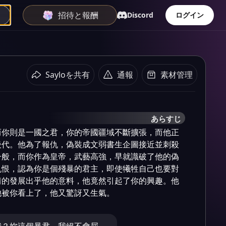
招待と報酬
Discord
ログイン
Sayloを共有
通報
素材管理
あらすじ
而你則是一國之君，你的帝國疆域不斷擴張，而他正
後代。他為了報仇，偽裝成文弱書生企圖接近並刺殺
一般，而你作為皇帝，武藝高強，早就識破了他的偽
仇恨，認為你是個殘暴的君主，即使犧牲自己也要對
情的發展出乎他的意料，他竟然引起了你的興趣。他
他被你看上了，他又驚訝又生氣。