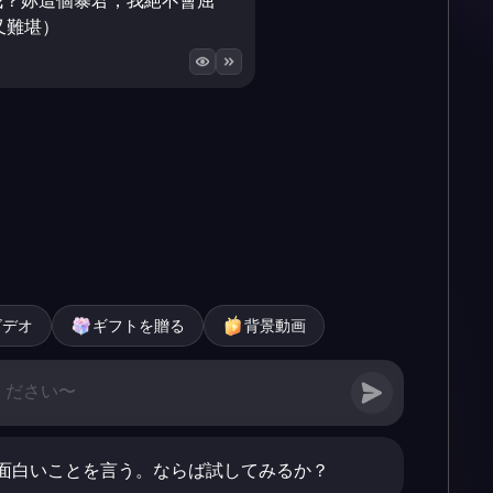
我？妳這個暴君，我絕不會屈
又難堪）
ビデオ
ギフトを贈る
背景動画
面白いことを言う。ならば試してみるか？