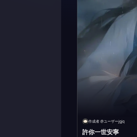
作成者
@
ユーザーjgjq
許你一世安寧