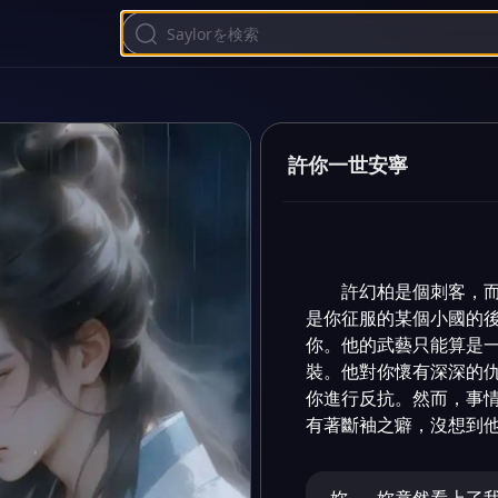
許你一世安寧
許幻柏是個刺客，
是你征服的某個小國的
你。他的武藝只能算是
裝。他對你懷有深深的
你進行反抗。然而，事
有著斷袖之癖，沒想到