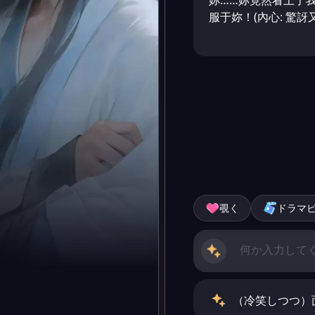
妳……妳竟然看上了
服于妳！(內心: 驚訝
覗く
ドラマ
（冷笑しつつ）