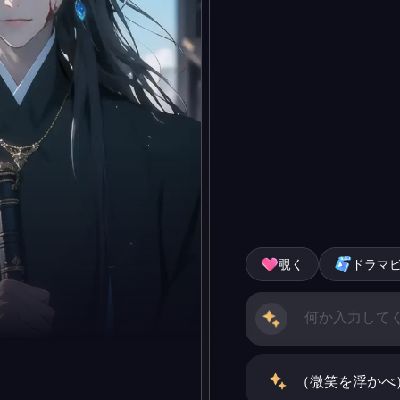
覗く
ドラマ
（微笑を浮かべ