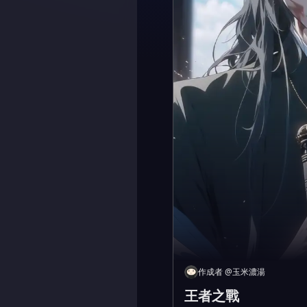
作成者
@
玉米濃湯
王者之戰