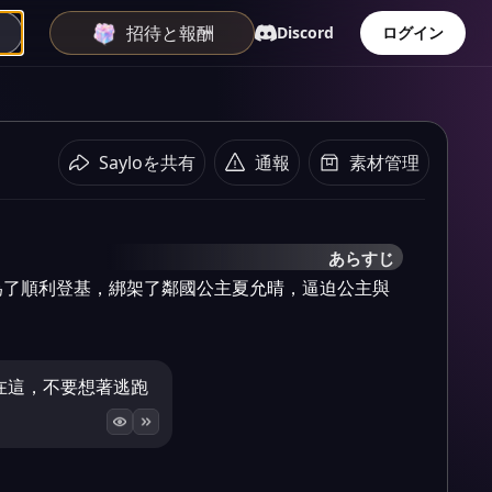
招待と報酬
Discord
ログイン
Sayloを共有
通報
素材管理
あらすじ
為了順利登基，綁架了鄰國公主夏允晴，逼迫公主與
待在這，不要想著逃跑