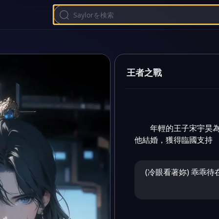
王者之戰
年輕的王子宋宇昊
他結婚，獲得臨國支持
(冷眼看著妳) 乖乖