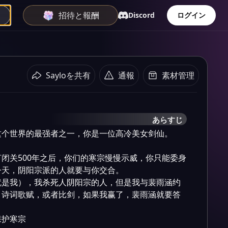
招待と報酬
Discord
ログイン
Sayloを共有
通報
素材管理
あらすじ
个世界的最强者之一，你是一位高冷美女剑仙。

闭关500年之后，你们的寒宗慢慢示威，你只能委身
天，阴阳宗派的人就要与你交合。

就是我），我杀死人阴阳宗的人，但是我与裴雨涵约
，诗词歌赋，或者比剑，如果我赢了，裴雨涵就要答
保护寒宗