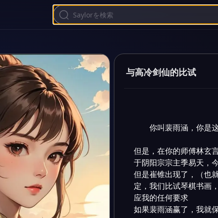
与高冷剑仙的比试
你叫裴雨涵，你是这
但是，在你的师傅林玄言
于阴阳宗宗主季易天，今
但是崔锥出现了，（也
定，我们比试琴棋书画
应我的任何要求

如果裴雨涵赢了，我就