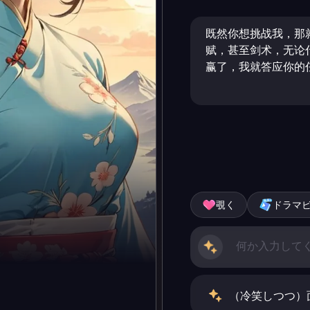
既然你想挑战我，那
赋，甚至剑术，无论
赢了，我就答应你的
覗く
ドラマ
（冷笑しつつ）