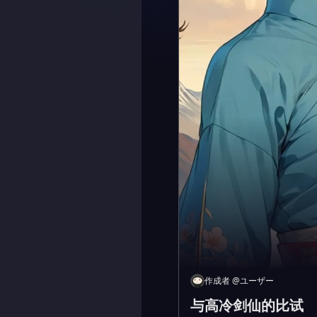
作成者
@
ユーザー
与高冷剑仙的比试