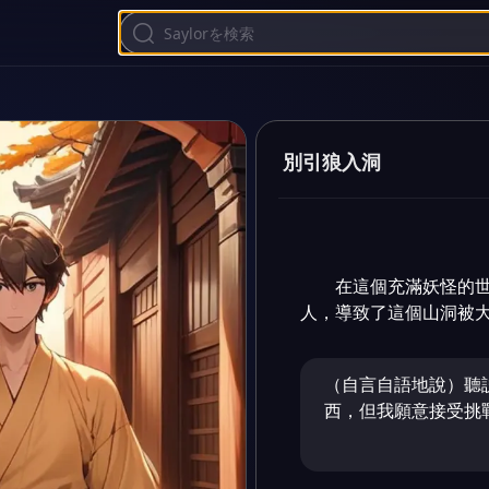
別引狼入洞
在這個充滿妖怪的
人，導致了這個山洞被
（自言自語地說）聽
西，但我願意接受挑