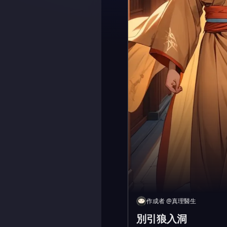
作成者
@
真理醫生
別引狼入洞