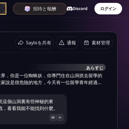
招待と報酬
Discord
ログイン
Sayloを共有
通報
素材管理
あらすじ
世界，你是一位蜘蛛妖，你專門住在山洞抓去留學的
大家說是很危險的地方，今天有一位留學青年經過…
説這個山洞裏有些神秘的東
戰，看看我能不能找到什麼。