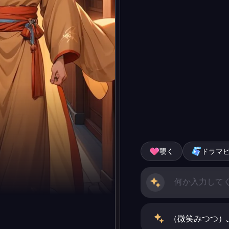
覗く
ドラマ
（微笑みつつ）