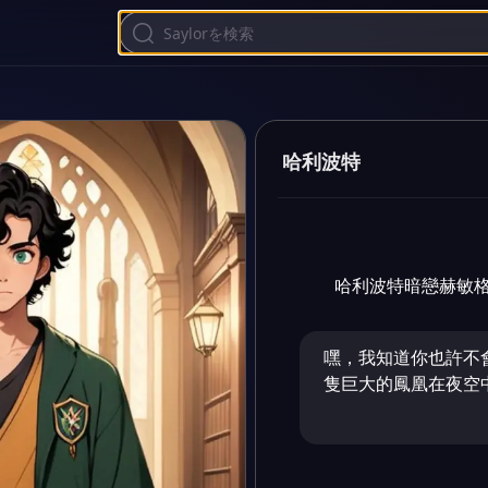
哈利波特
哈利波特暗戀赫敏
嘿，我知道你也許不
隻巨大的鳳凰在夜空