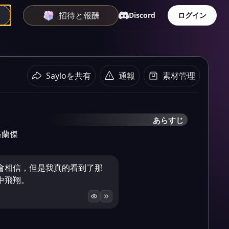
招待と報酬
Discord
ログイン
Sayloを共有
通報
素材管理
あらすじ
格蘭傑
會相信，但是我真的看到了那
中飛翔。