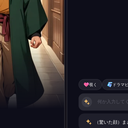
覗く
ドラマ
（驚いた顔）ま