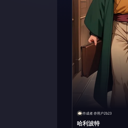
作成者
@
用户2b23
哈利波特