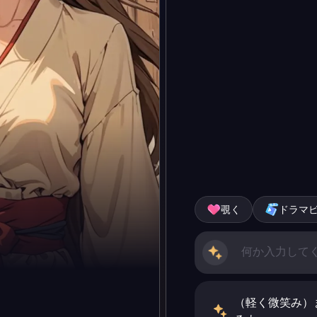
覗く
ドラマ
（軽く微笑み）