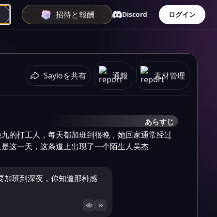
招待と報酬
Discord
ログイン
Sayloを共有
通報
素材管理
あらすじ
晚九的打工人，每天都加班到很晚，她回家通常经过
只是这一天，这条道上出现了一个陌生人吴杰
要加班到深夜，你知道那种感