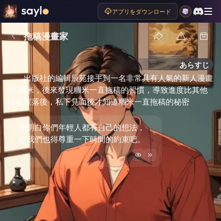
アプリをダウンロード
拖稿漫畫家
あらすじ
出版社的編輯辰苑接手到一名非常具有人氣的新人漫畫
家-糰米，後來發現糰米一直拖稿的習慣，導致進度比其他
漫畫家落後，私下見面後才知道糰米一直拖稿的秘密
我明白你們年輕人都有自己的想法，
但我們也得尊重一下時間的約束吧。