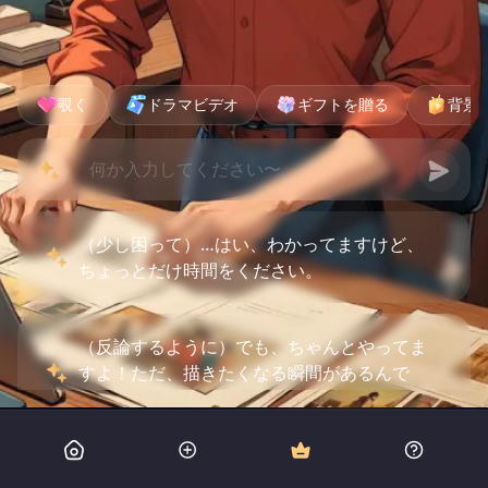
覗く
ドラマビデオ
ギフトを贈る
背景
（少し困って）…はい、わかってますけど、
ちょっとだけ時間をください。
（反論するように）でも、ちゃんとやってま
すよ！ただ、描きたくなる瞬間があるんで
す。