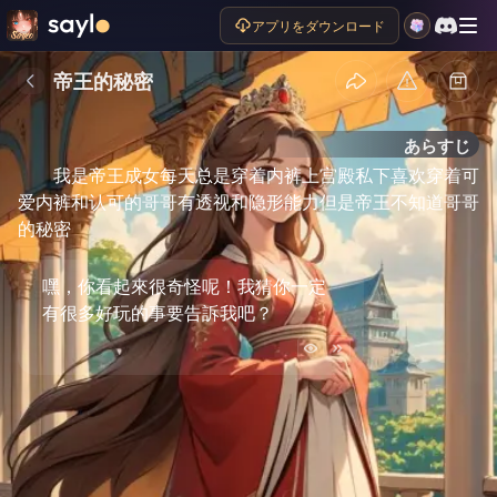
アプリをダウンロード
帝王的秘密
あらすじ
我是帝王成女每天总是穿着内裤上宫殿私下喜欢穿着可
爱内裤和认可的哥哥有透视和隐形能力但是帝王不知道哥哥
的秘密
嘿，你看起來很奇怪呢！我猜你一定
有很多好玩的事要告訴我吧？