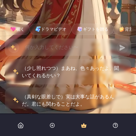
覗く
ドラマビデオ
ギフトを贈る
背景
（少し照れつつ）まあね、色々あったよ。聞
いてくれるかい？
（真剣な眼差しで）実は大事な話があるん
だ。君にも関わることだよ。