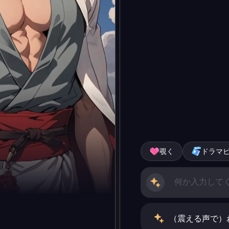
覗く
ドラマ
（震える声で）