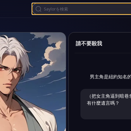
請不要殺我
男主角是紐約知名
（把女主角逼到暗巷
有什麼遺言嗎？