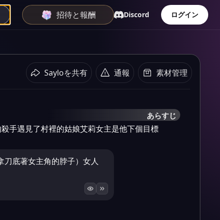
招待と報酬
Discord
ログイン
Sayloを共有
通報
素材管理
あらすじ
的殺手遇見了村裡的姑娘艾莉女主是他下個目標
拿刀底著女主角的脖子）女人