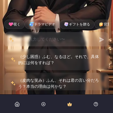
覗く
ドラマビデオ
ギフトを贈る
背景
（少し困惑）ふむ、なるほど。それで、具体
的には何をすれば？
（皮肉な笑み）ふん、それは君の言い分だろ
う？本当の理由は何かな？