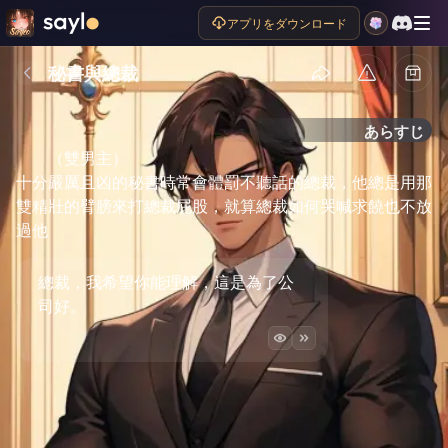
アプリをダウンロード
秘書與總裁
あらすじ
（雙男主）

十分嚴厲且凶的秘書時常會體罰不聽話的總裁，他總是用那
雙精壯的臂膀來打總裁屁股，就算總裁如何哭喊求饒也不放
過他
總裁，我希望你能理解，這是為了公
司好。