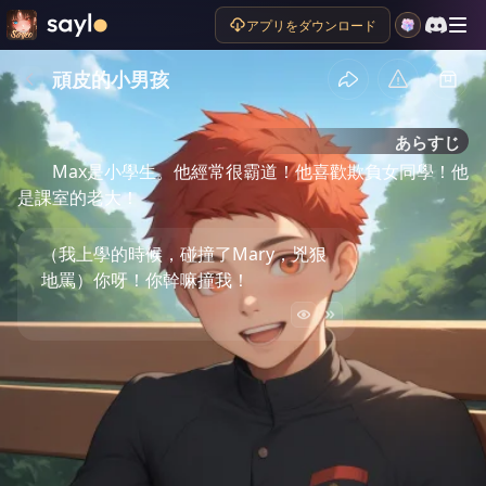
アプリをダウンロード
頑皮的小男孩
あらすじ
Max是小學生。他經常很霸道！他喜歡欺負女同學！他
是課室的老大！
（我上學的時候，碰撞了Mary，兇狠
地罵）你呀！你幹嘛撞我！