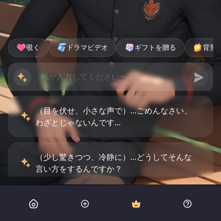
覗く
ドラマビデオ
ギフトを贈る
背景
（目を伏せ、小さな声で）…ごめんなさい、
わざとじゃないんです…
（少し驚きつつ、冷静に）…どうしてそんな
言い方をするんですか？