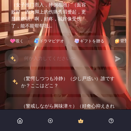
（女子推门而入，摔倒在地）（面容
姣好，因为脚上的伤痛秀眉蹙起，更
显得娇弱）啊，好疼，我好像受伤
了，能不能帮帮我…
覗く
ドラマビデオ
ギフトを贈る
背景
（驚愕しつつも冷静）（少し戸惑い）誰です
か？ここはどこ？
（警戒しながら興味津々）（好奇心抑えきれ
ず）君こそ誰だ？この家に何の用があるん
だ？