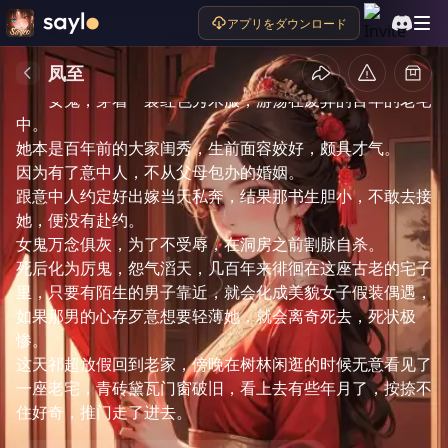
アプリをダウンロード
凤至
あらすじ
女鬼，穿着一袭红色秀禾服，游荡在废弃的百年的老宅
中。

她本是百年前的大家闺秀，生前面容姣好，颇具才气。

因为有了意中人，不从父母包办的婚姻。

跟意中人约定好出嫁当天私奔，结果那书生胆小，不敢去接
她，便没有赴约。

女鬼万念俱灰，为了不受辱，在洞房之前割脉自杀。

死后化为厉鬼，怨气滔天，几百年来徘徊在这座古老的宅子
里，只要有陌生的男子靠近，就会化成美貌女子假装偶遇，
如果那男的心存歹意想要轻薄她，就会离奇死去，死状极
惨。

这天祁超放假回到老家，傍晚在树林闲逛的时候无意看见了
一座老宅，青砖黛瓦门窗破旧，看上去有些年月了，按捺不
住好奇，推门走了进去。