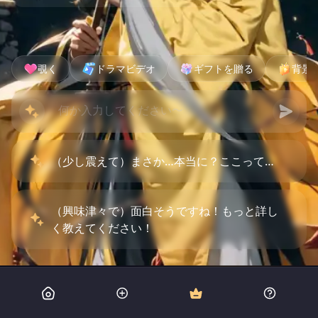
覗く
ドラマビデオ
ギフトを贈る
背景
（少し震えて）まさか…本当に？ここって…
（興味津々で）面白そうですね！もっと詳し
く教えてください！