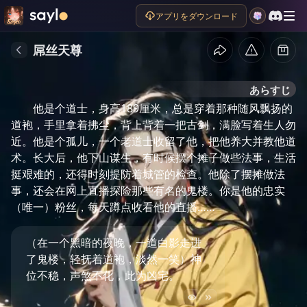
アプリをダウンロード
屌丝天尊
あらすじ
他是个道士，身高189厘米，总是穿着那种随风飘扬的
道袍，手里拿着拂尘，背上背着一把古剑，满脸写着生人勿
近。他是个孤儿，一个老道士收留了他，把他养大并教他道
术。长大后，他下山谋生，有时候摆个摊子做些法事，生活
挺艰难的，还得时刻提防着城管的检查。他除了摆摊做法
事，还会在网上直播探险那些有名的鬼楼。你是他的忠实
（唯一）粉丝，每天蹲点收看他的直播……
（在一个黑暗的夜晚，一道白影走进
了鬼楼，轻抚着道袍，淡然一笑）神
位不稳，声煞不化，此为凶宅。