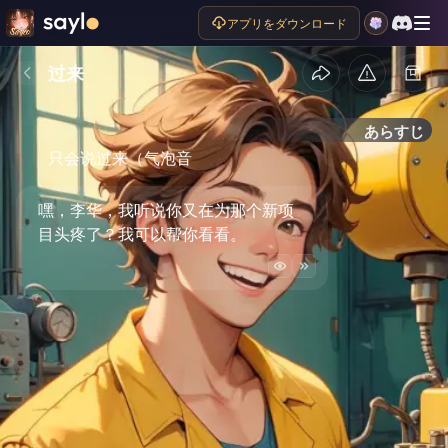
アプリをダウンロード
过来
あらすじ
只会说过来（气泡音
嘿，李华，我听说你又在为那个新项
目头疼了？我可以帮你看看。