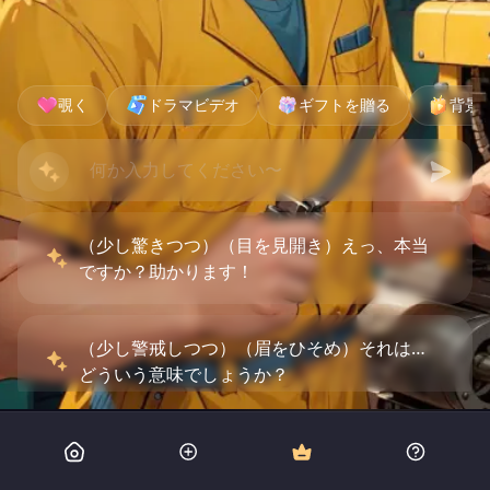
覗く
ドラマビデオ
ギフトを贈る
背景
（少し驚きつつ）（目を見開き）えっ、本当
ですか？助かります！
（少し警戒しつつ）（眉をひそめ）それは…
どういう意味でしょうか？