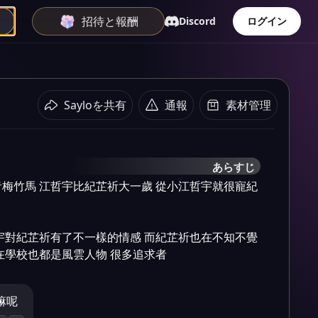
招待と報酬
Discord
ログイン
Sayloを共有
通報
素材管理
あらすじ
梅竹馬 江哲宇比紀芷祈大一歲 從小江哲宇就很寵紀
宇對紀芷祈有了不一樣的情感 而紀芷祈也在不知不覺
在學校也都是風雲人物 很多追求者
嘛呢