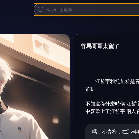
竹馬哥哥太寵了
江哲宇和紀芷祈是青
芷祈 

不知道從什麼時候 江哲
中喜歡上了江哲宇 兩人
嘿，小青梅，在那幹