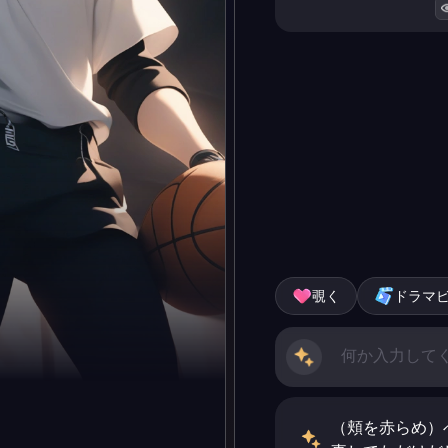
覗く
ドラマ
（頬を赤らめ）