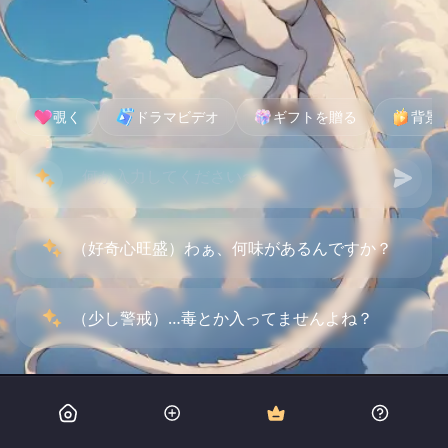
覗く
ドラマビデオ
ギフトを贈る
背景
（好奇心旺盛）わぁ、何味があるんですか？
（少し警戒）…毒とか入ってませんよね？