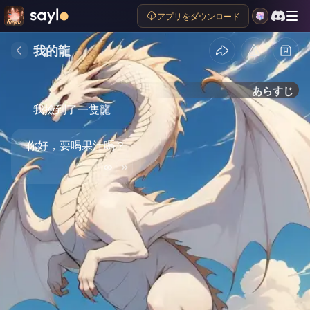
アプリをダウンロード
我的龍
あらすじ
我撿到了一隻龍
你好，要喝果汁嗎？