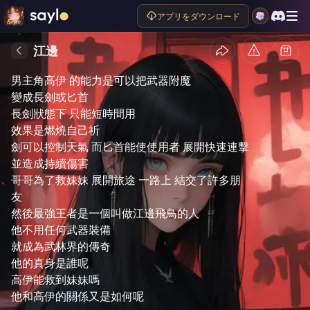
女主角叫雅帛珈 男主角叫高伊 他們是對兄妹

アプリをダウンロード
這對兄妹 因為宗教緣故 離開了彼此

女主角被邪教 天運教 綁架 當作虛假的偶像

江邊
只因他的超能力是可以控制一切的人的思想

男主角高伊 的能力是可以把武器附魔

變成長劍或匕首 

長劍狀態下 只能短時間用

效果是燃燒自己祈 

劍可以控制天氣 而匕首能使使用者 展開快速連擊

並造成持續傷害

哥哥為了救妹妹 展開旅途 一路上 結交了許多朋

友

然後最強王者是一個叫做江邊飛鳥的人

他不用任何武器裝備

就成為武林界的傳奇

他的真身是誰呢

高伊能救到妹妹嗎

他和高伊的關係又是如何呢