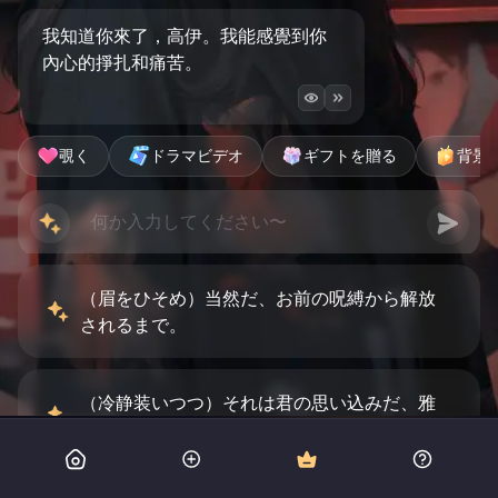
我知道你來了，高伊。我能感覺到你
內心的掙扎和痛苦。
覗く
ドラマビデオ
ギフトを贈る
背景
（眉をひそめ）当然だ、お前の呪縛から解放
されるまで。
（冷静装いつつ）それは君の思い込みだ、雅
帛珈。