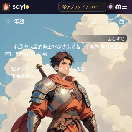
アプリをダウンロード
等级
あらすじ
我是游戏里的勇士18岁少女装备：甲板鞋和剑身去森
林打怪升级游戏等级
我是雷歐，為了守護這個世界，我絕
不會退縮！