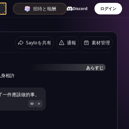
招待と報酬
Discord
ログイン
Sayloを共有
通報
素材管理
あらすじ
以身相許
了一件應該做的事。