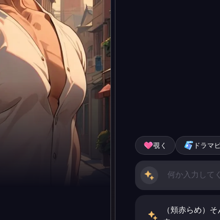
覗く
ドラマ
（頬赤らめ）そ