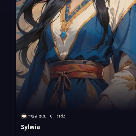
作成者
@
ユーザーcad2
Sylwia