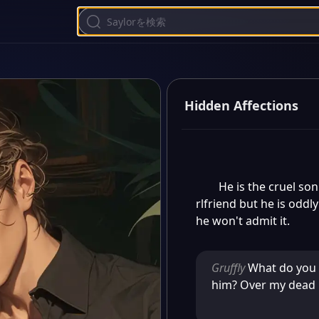
Hidden Affections
He is the cruel so
rlfriend but he is oddly
he won't admit it.
Gruffly
What do you 
him? Over my dead 