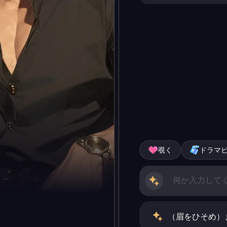
覗く
ドラマ
（眉をひそめ）