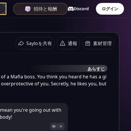
招待と報酬
Discord
ログイン
Sayloを共有
通報
素材管理
あらすじ
n of a Mafia boss. You think you heard he has a gi
 overprotective of you. Secretly, he likes you, but 
mean you're going out with
body!