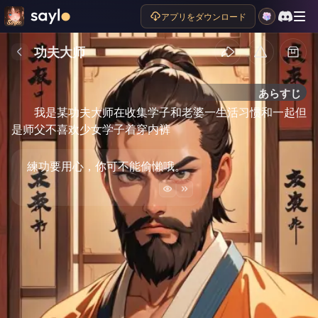
アプリをダウンロード
功夫大师
あらすじ
我是某功夫大师在收集学子和老婆一生活习惯和一起但
是师父不喜欢少女学子着穿内裤
練功要用心，你可不能偷懶哦。