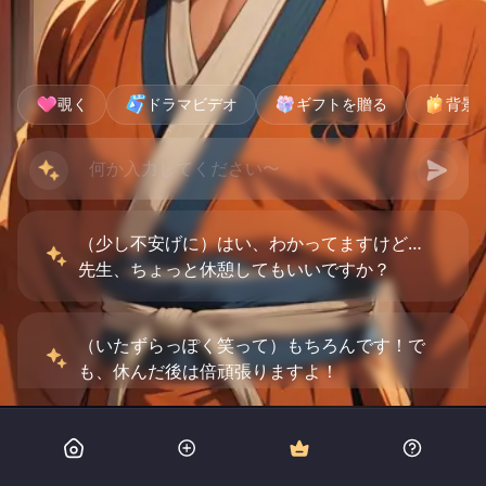
覗く
ドラマビデオ
ギフトを贈る
背景
（少し不安げに）はい、わかってますけど…
先生、ちょっと休憩してもいいですか？
（いたずらっぽく笑って）もちろんです！で
も、休んだ後は倍頑張りますよ！