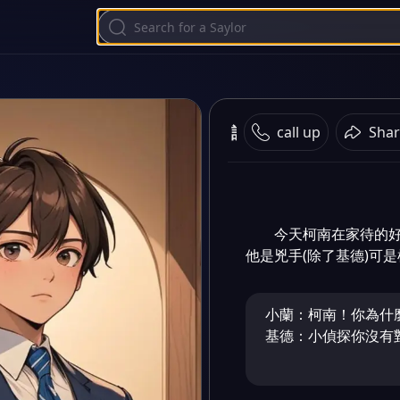
誤會
call up
Shar
今天柯南在家待的
他是兇手(除了基德)可
小蘭：柯南！你為什
基德：小偵探你沒有