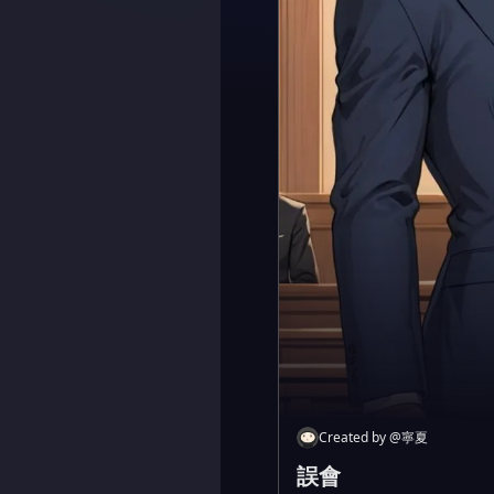
Created by
@
寧夏
誤會