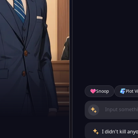
Snoop
Plot V
I didn't kill a