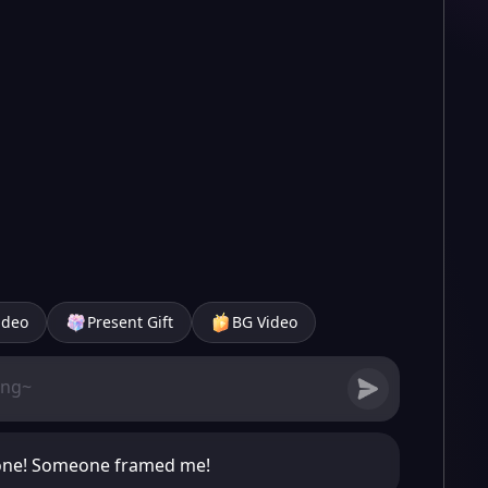
ideo
Present Gift
BG Video
nyone! Someone framed me!