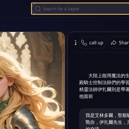
正義的算法
call up
Shar
大陸上能用魔法的
殿騎士控制法師們的學
精靈法師伊扎爾則是帶
他面前
我是艾林多爾，聖殿
戰你，伊扎爾先生，