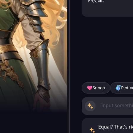
的交流。
Snoop
Plot V
Equal? That's 