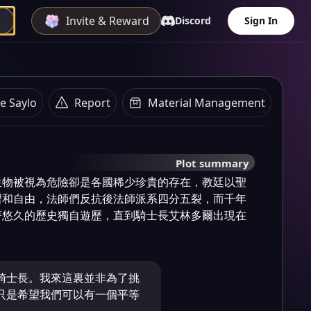
Invite & Reward
Discord
Sign In
e Saylo
Report
Material Management
Plot summary
生物被視為危險卻是各國稀少珍貴的存在，教廷以聖
習和自由，法師們反抗後法師派系四分五裂，而千年
著悠久的歷史獨自遊歷，直到騎士長艾林多爾出現在
騎士長。我來這裏並非為了挑
只是希望我們可以有一個平等