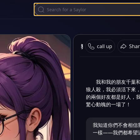
狼人殺
call up
Shar
我和我的朋友千葉
狼人殺，我必須活下來
的兩個好友都是好人，
驚心動魄的一場了！
我知道你們不會相信
一樣——我們都希望