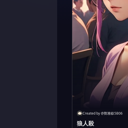
Created by
@
鄭雅叡5B06
狼人殺