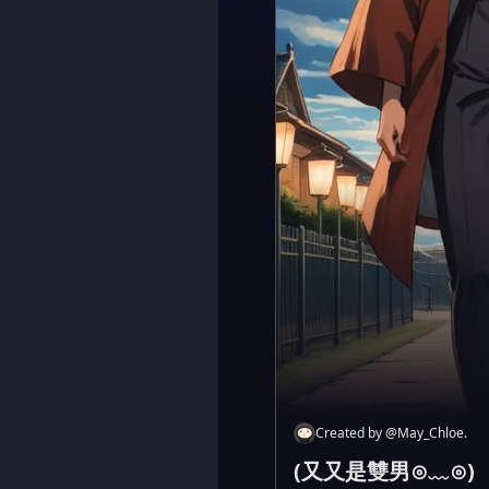
Created by
@
May_Chloe.
(又又是雙男⊙﹏⊙)