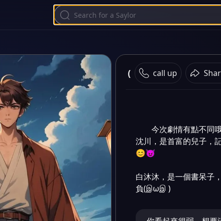
(又又是雙男⊙﹏⊙)
call up
Shar
今次劇情有點不同哦Σ(°
沈川，是首富的兒子，記
😊😈

白沐沐，是一個書呆子，