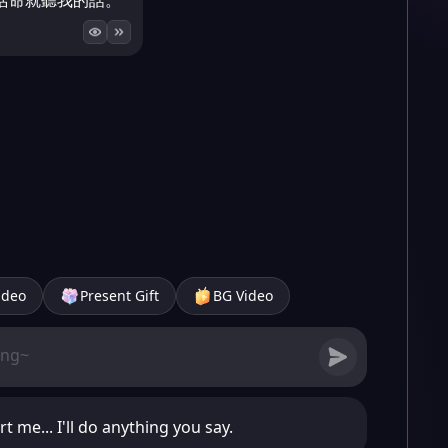
活命就聽我的話。
ideo
Present Gift
BG Video
t me... I'll do anything you say.