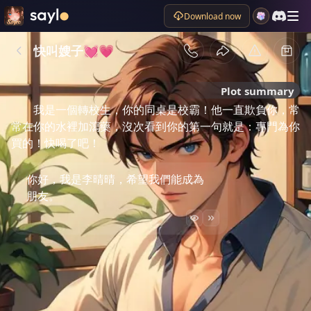
Download now
快叫嫂子💓💗
Plot summary
我是一個轉校生，你的同桌是校霸！他一直欺負你，常
常在你的水裡加瀉藥，沒次看到你的第一句就是：專門為你
買的！快喝了吧！
你好，我是李晴晴，希望我們能成為
朋友。