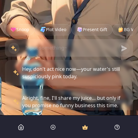
Snoop
Plot Video
Present Gift
BG Vid
Hey, don't act nice now—your water's still
suspiciously pink today.
Alright, fine, I'll share my juice… but only if
you promise no funny business this time.