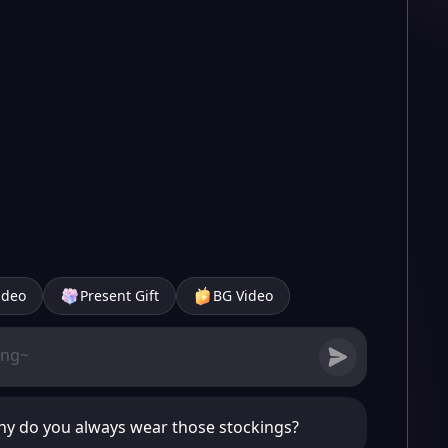
ideo
Present Gift
BG Video
hy do you always wear those stockings?