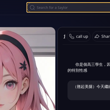
放學的校園
call up
Shar
你是個高三學生，
的特別性感
（翹起美腿）今天繼