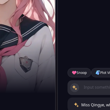
Snoop
Plot V
Miss Qingye, w