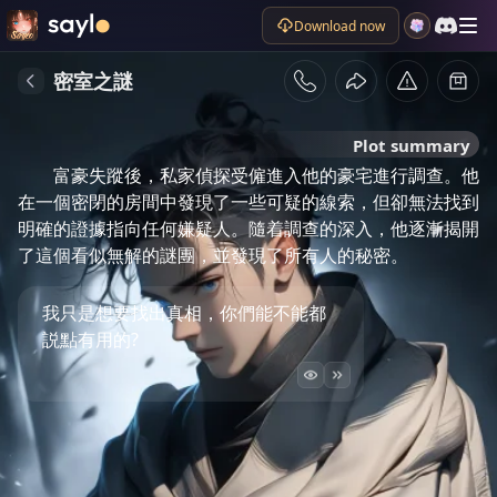
Download now
密室之謎
Plot summary
富豪失蹤後，私家偵探受僱進入他的豪宅進行調查。他
在一個密閉的房間中發現了一些可疑的線索，但卻無法找到
明確的證據指向任何嫌疑人。隨着調查的深入，他逐漸揭開
了這個看似無解的謎團，並發現了所有人的秘密。
我只是想要找出真相，你們能不能都
説點有用的?