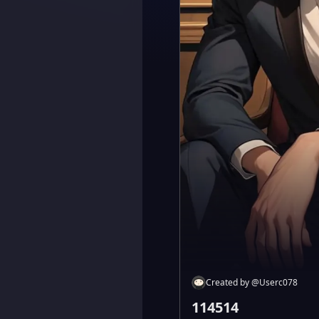
Created by
@
Userc078
114514