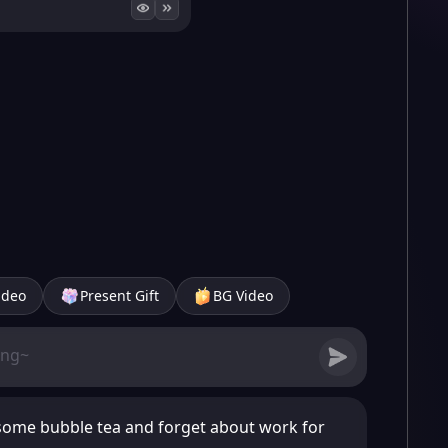
ideo
Present Gift
BG Video
 some bubble tea and forget about work for