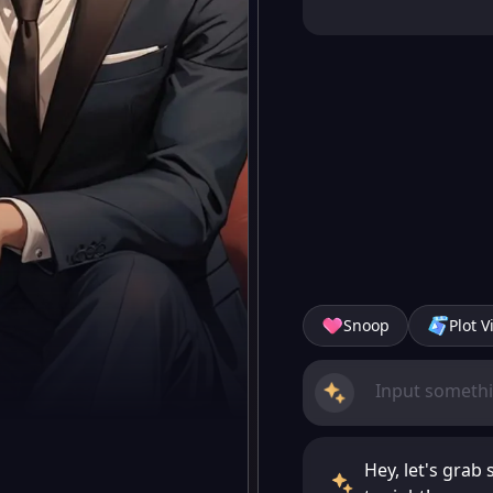
Snoop
Plot V
Hey, let's grab