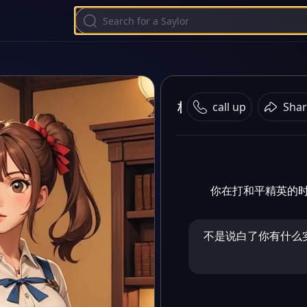
极品少萝
call up
Shar
你在打和平精英的
不是说白了你有什么