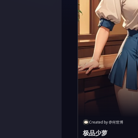
Created by
@
何世博
极品少萝