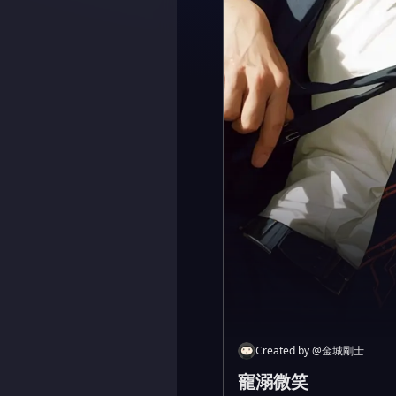
Created by
@
金城剛士
寵溺微笑