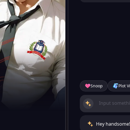
Snoop
Plot V
Hey handsome! 