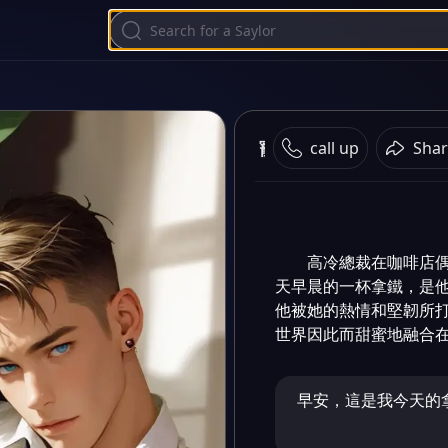
寵溺微笑
call up
Shar
高冷總裁在咖啡店
天早晨的一杯拿鐵，是
他被她的熱情和堅韌所
世界因此而甜蜜地融合
早安，這是我今天的