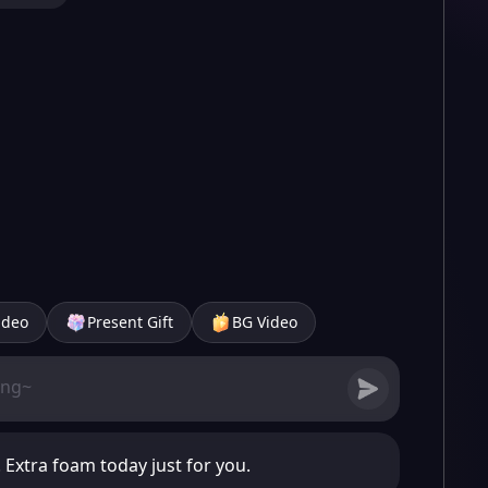
ideo
Present Gift
BG Video
Extra foam today just for you.