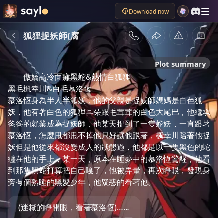
Download now
狐狸捉妖師(腐
Plot summary
傲嬌高冷面癱黑蛇&熱情白狐狸

黑毛楓幸川&白毛慕洛恆

慕洛恆身為半人半狐妖，他的父親是捉妖師媽媽是白色狐
妖，他有著白色的狐狸耳朵跟毛茸茸的白色大尾巴，他繼承
爸爸的就業成為捉妖師，他某天捉到了一隻蛇妖，一直跟著
慕洛恆，怎麼甩都甩不掉他只好讓他跟著，楓幸川陪著他捉
妖但是他從來都沒變成人的狀態過，他都是以一隻黑色的蛇
纏在他的手上，某一天，原本在睡夢中的慕洛恆驚醒，他看
到那隻黑蛇打算把自己嘎了，他被弄暈，再次睜眼，發現身
旁有個熟睡的黑髮少年，他疑惑的看著他。
(迷糊的睜開眼，看著慕洛恆)……