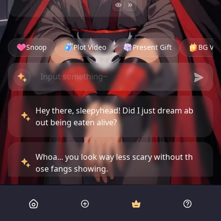
Snoop
Plot Video
Present Gift
BG Vid
Hey there, sleepyhead! Did I just dream ab
out being eaten alive?
Whoa... you look way less scary without th
ose fangs showing.