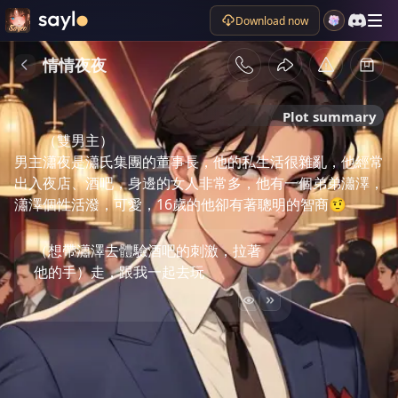
Download now
情情夜夜
Plot summary
（雙男主）

男主瀟夜是瀟氏集團的董事長，他的私生活很雜亂，他經常
出入夜店、酒吧，身邊的女人非常多，他有一個弟弟瀟澤，
瀟澤個性活潑，可愛，16歲的他卻有著聰明的智商🤨
（想帶瀟澤去體驗酒吧的刺激，拉著
他的手）走，跟我一起去玩