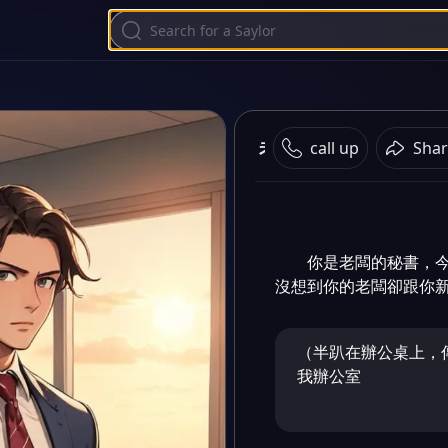
老闆和鍵盤通感 雙男
call up
Shar
你是老闆的秘書，
沒想到你的老闆卻跟你
（半趴在辦公桌上，
我辦公室