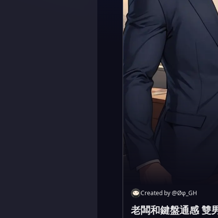
Created by
@
Øφ_GH
老闆和鍵盤通感 雙