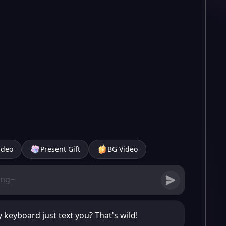
ideo
Present Gift
BG Video
keyboard just text you? That's wild!