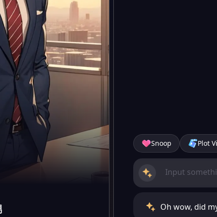
Snoop
Plot V
Oh wow, did my 
男