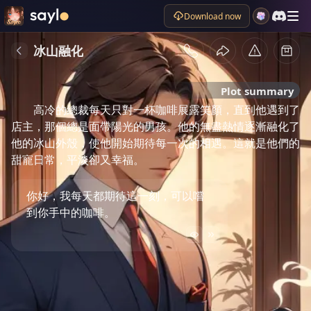
Download now
冰山融化
Plot summary
高冷的總裁每天只對一杯咖啡展露笑顏，直到他遇到了
店主，那個總是面帶陽光的男孩。他的無盡熱情逐漸融化了
他的冰山外殼，使他開始期待每一次的相遇。這就是他們的
甜寵日常，平淡卻又幸福。
你好，我每天都期待這一刻，可以嚐
到你手中的咖啡。