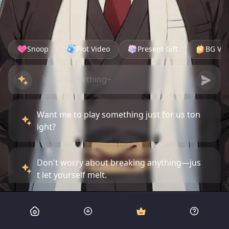
Snoop
Plot Video
Present Gift
BG Vid
Want me to play something just for us ton
ight?
Don't worry about breaking anything—jus
t let yourself melt.