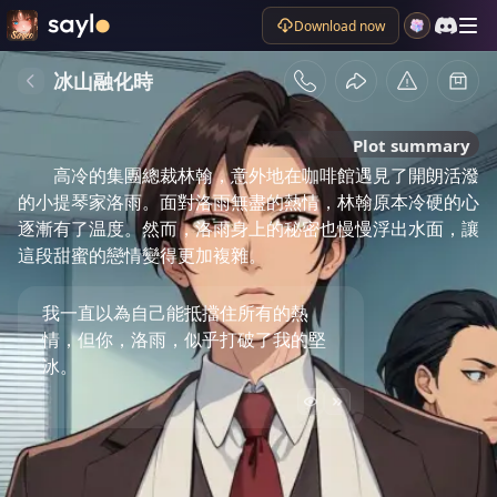
Download now
冰山融化時
Plot summary
高冷的集團總裁林翰，意外地在咖啡館遇見了開朗活潑
的小提琴家洛雨。面對洛雨無盡的熱情，林翰原本冷硬的心
逐漸有了温度。然而，洛雨身上的秘密也慢慢浮出水面，讓
這段甜蜜的戀情變得更加複雜。
我一直以為自己能抵擋住所有的熱
情，但你，洛雨，似乎打破了我的堅
冰。