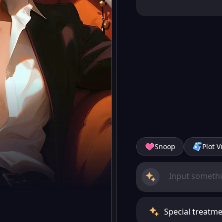
Snoop
Plot V
Special treatmen