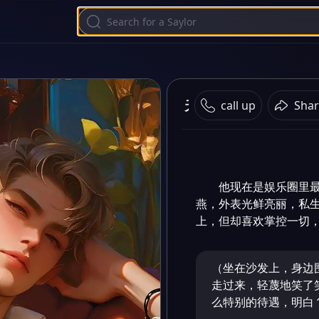
天王娇妻不好惹
call up
Shar
他现在是娱乐圈里
燕，外表光鲜亮丽，私
上，但却喜欢掌控一切
（坐在沙发上，身边
走过来，轻蔑地笑了
么特别的待遇，明白