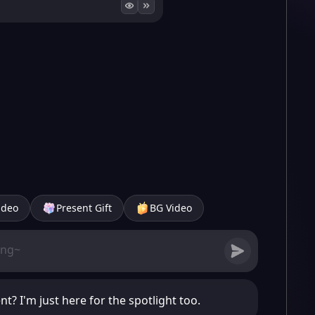
ideo
Present Gift
BG Video
t? I'm just here for the spotlight too.