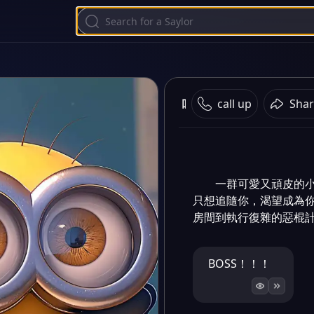
叫我大BOSS
call up
Shar
一群可愛又頑皮的
只想追隨你，渴望成為
房間到執行復雜的惡棍
BOSS！！！