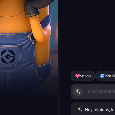
Snoop
Plot V
Hey minions, le