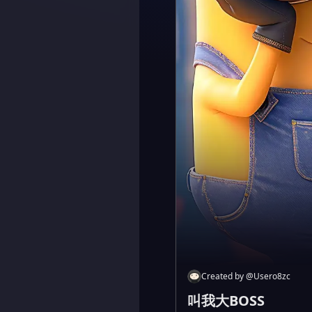
Created by
@
Usero8zc
叫我大BOSS