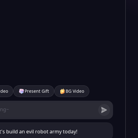
ideo
Present Gift
BG Video
t's build an evil robot army today!