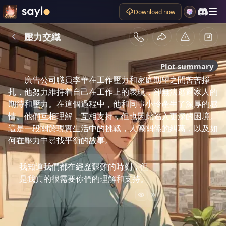
Download now
壓力交織
Plot summary
廣告公司職員李華在工作壓力和家庭期望之間苦苦掙
扎，他努力維持着自己在工作上的表現，卻無法逃避家人的
期待和壓力。在這個過程中，他和同事小玲產生了深厚的感
情。他們互相理解，互相支持，但也因此陷入更深的困境。
這是一段關於現實生活中的挑戰，人際關係的糾葛，以及如
何在壓力中尋找平衡的故事。
我知道我們都在經歷艱難的時刻，但
是我真的很需要你們的理解和支持。