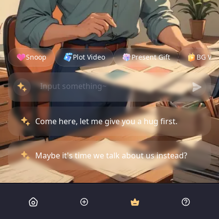
Snoop
Plot Video
Present Gift
BG Vid
Come here, let me give you a hug first.
Maybe it's time we talk about us instead?